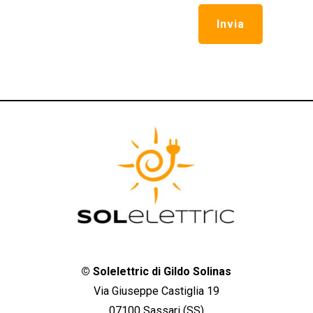
Invia
©
Solelettric di Gildo Solinas
Via Giuseppe Castiglia 19
07100 Sassari (SS)