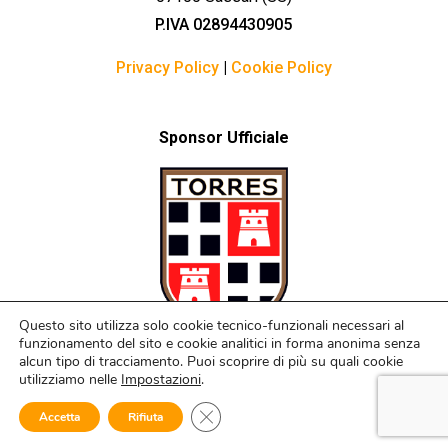
P.IVA 02894430905
Privacy Policy
|
Cookie Policy
Sponsor Ufficiale
Questo sito utilizza solo cookie tecnico-funzionali necessari al
funzionamento del sito e cookie analitici in forma anonima senza
alcun tipo di tracciamento. Puoi scoprire di più su quali cookie
utilizziamo nelle
Impostazioni
.
Close GDPR Cookie Banner
Web Project
PramaWeb
Accetta
Rifiuta
Open